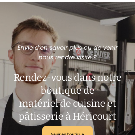
Envie d’en savoir plus ou de venir
nous rendre visite ?
Rendez-vous dans notre
boutique de
matériel de cuisine et
pâtisserie à Héricourt
Venir en boutique