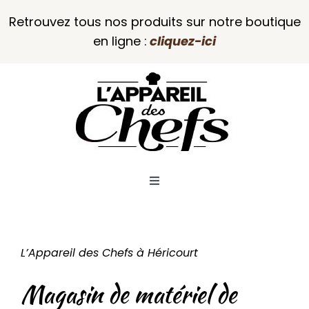
Passer
Retrouvez tous nos produits sur notre boutique
au
en ligne :
cliquez-ici
contenu
Toggle
Navigation
L’Appareil des Chefs
L’Appareil des Chefs à Héricourt
Notre boutique
Magasin de matériel de
Venir en boutique