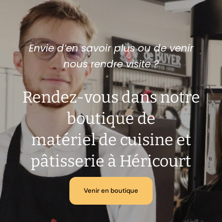
Envie d’en savoir plus ou de venir
nous rendre visite ?
Rendez-vous dans notre
boutique de
matériel de cuisine et
pâtisserie à Héricourt
Venir en boutique