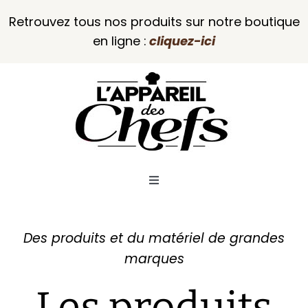
Passer
Retrouvez tous nos produits sur notre boutique
au
en ligne :
cliquez-ici
contenu
Toggle
Navigation
L’Appareil des Chefs
Des produits et du matériel de grandes
marques
Notre boutique
Les produits
Venir en boutique